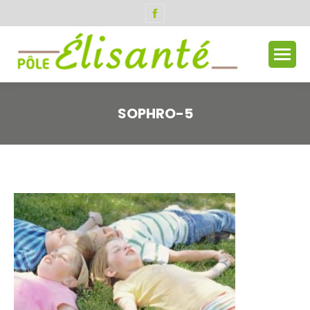
Facebook
page
opens
in
new
window
SOPHRO-5
Vous êtes ici :