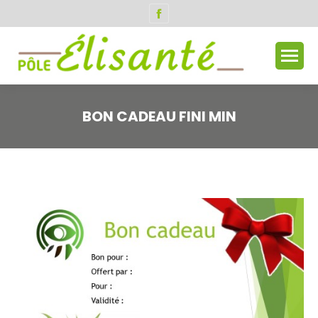
Facebook
page
opens
in
new
window
BON CADEAU FINI MIN
Vous êtes ici :