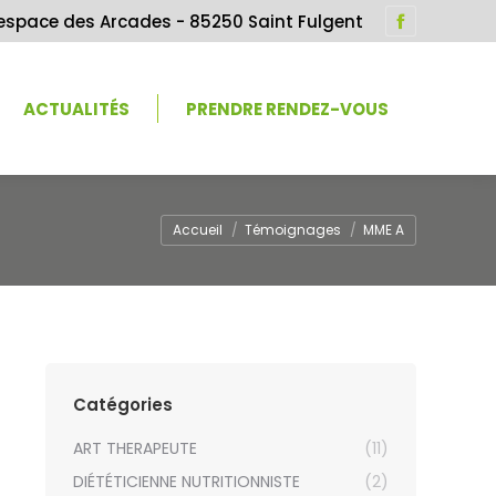
 espace des Arcades - 85250 Saint Fulgent
Facebook
page
opens
ACTUALITÉS
PRENDRE RENDEZ-VOUS
in
new
window
Vous êtes ici :
Accueil
Témoignages
MME A
Catégories
ART THERAPEUTE
(11)
DIÉTÉTICIENNE NUTRITIONNISTE
(2)