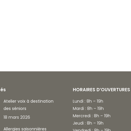
tés
HORAIRES D’OUVERTURES
Atelier voix à destination
Lundi : 8h – 19h
des séniors
Mardi : 8h – 19h
Mercredi : 8h – 19h
18 mars 2026
Jeudi : 8h – 19h
Allergies saisonnières
Vendredi : 8h – 19h