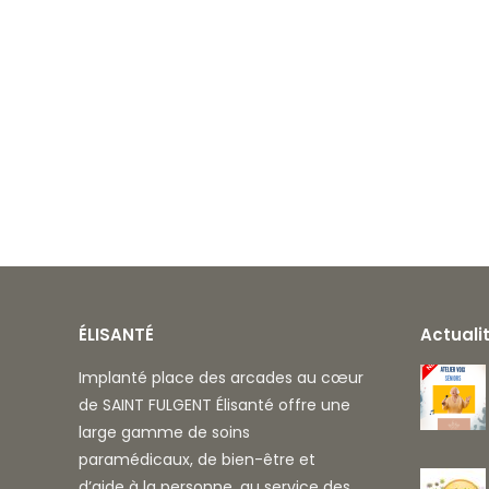
ÉLISANTÉ
Actuali
Implanté place des arcades au cœur
de SAINT FULGENT Élisanté offre une
large gamme de soins
paramédicaux, de bien-être et
d’aide à la personne, au service des